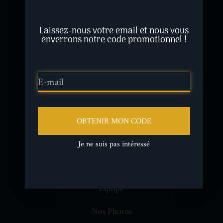
ENVOYER
Laissez-nous votre email et nous vous
enverrons notre code promotionnel !
PLAN DU SITE
Nos Vins
Nos Gîtes
OBTENIR MON CODE
Nos Événements
Je ne suis pas intéressé
Histoire du Château
Équipe
Nos Photos