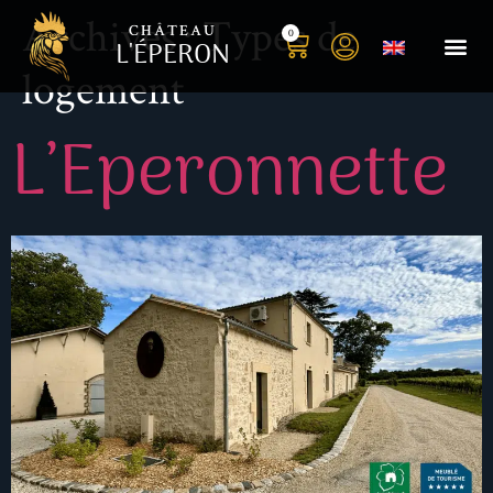
Archives :
Types de
CHÂTEAU
0
L'ÉPERON
logement
L’Eperonnette