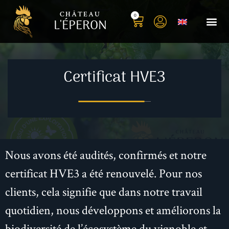
CHÂTEAU
0
L'ÉPERON
Nos
Histoir
Certificat HVE3
Nous avons été audités, confirmés et notre
certificat HVE3 a été renouvelé. Pour nos
clients, cela signifie que dans notre travail
quotidien, nous développons et améliorons la
biodiversité de l’écosystème du vignoble et