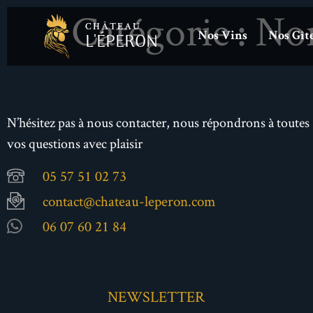
Catégorie :
Non
CHÂTEAU
L'ÉPERON
Nos Vins
Nos Gît
N’hésitez pas à nous contacter, nous répondrons à toutes
vos questions avec plaisir
05 57 51 02 73
contact@chateau-leperon.com
06 07 60 21 84
NEWSLETTER