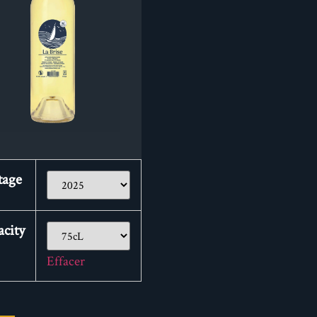
tage
city
Effacer