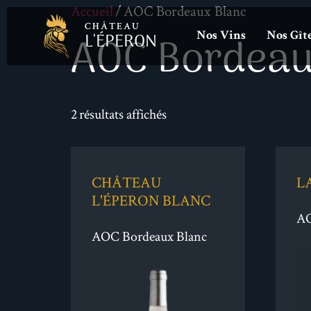
Accueil
/ AOC Bordeaux Blanc
CHÂTEAU
AOC Bordeau
L'ÉPERON
Nos Vins
Nos Gît
2 résultats affichés
CHÂTEAU
L
L'ÉPERON BLANC
AO
AOC Bordeaux Blanc